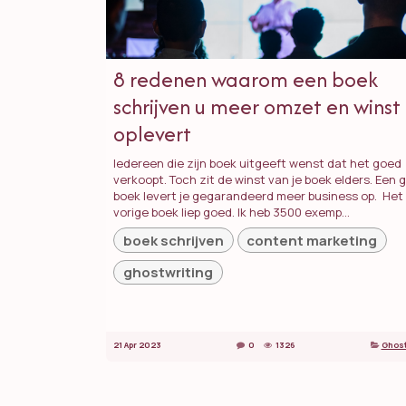
8 redenen waarom een boek
schrijven u meer omzet en winst
oplevert
Iedereen die zijn boek uitgeeft wenst dat het goed
verkoopt. Toch zit de winst van je boek elders. Een 
boek levert je gegarandeerd meer business op. ​ Het
vorige boek liep goed. Ik heb 3500 exemp...
boek schrijven
content marketing
ghostwriting
21 Apr 2023
0
1326
Ghost