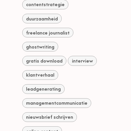
contentstrategie
duurzaamheid
freelance journalist
ghostwriting
gratis download
interview
klantverhaal
leadgenerating
managementcommunicatie
nieuwsbrief schrijven