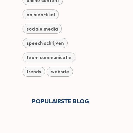
online content
opinieartikel
sociale media
speech schrijven
team communicatie
trends
website
POPULAIRS​TE BLOG