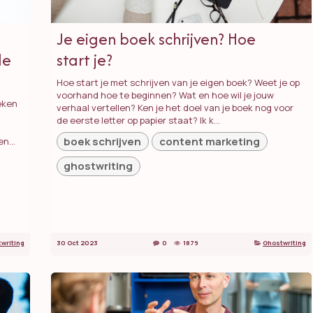
Je eigen boek schrijven? Hoe
de
start je?
Hoe start je met schrijven van je eigen boek? Weet je op
voorhand hoe te beginnen? Wat en hoe wil je jouw
eken
verhaal vertellen? Ken je het doel van je boek nog voor
de eerste letter op papier staat? Ik k...
boek schrijven
content marketing
n...
ghostwriting
writing
30 Oct 2023
0
1879
Ghostwriting