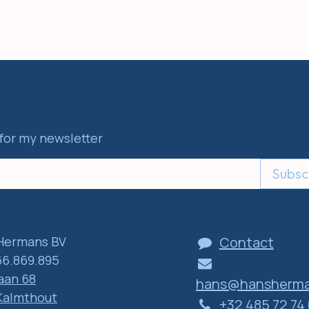
for my newsletter
Subsc
Hermans BV
Contact
6.869.895
aan 68
hans@hansherma
Kalmthout
+32 485 72 74