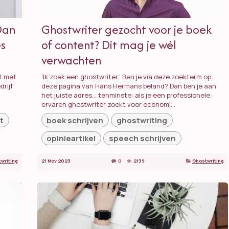
 Dan
Ghostwriter gezocht voor je boek
es
of content? Dit mag je wél
verwachten
pt met
‘Ik zoek een ghostwriter.’ Ben je via deze zoekterm op
drijf
deze pagina van Hans Hermans beland? Dan ben je aan
het juiste adres… tenminste: als je een professionele,
ervaren ghostwriter zoekt voor economi...
t
boek schrijven
ghostwriting
opinieartikel
speech schrijven
writing
21 Nov 2023
0
2139
Ghostwriting