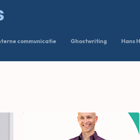
Expertise
Projects
About Hans
nterne communicatie
Ghostwriting
Hans H