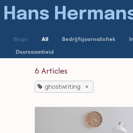
Skip to Content
Blogs:
All
Bedrijfsjournalistiek
I
Duurzaamheid
6 Articles
ghostwriting
×