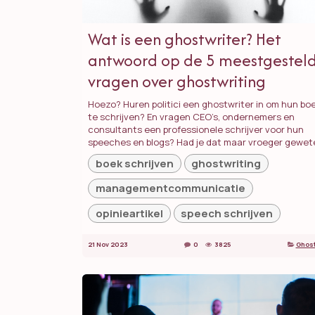
Wat is een ghostwriter? Het
antwoord op de 5 meestgestel
vragen over ghostwriting
Hoezo? Huren politici een ghostwriter in om hun bo
te schrijven? En vragen CEO’s, ondernemers en
consultants een professionele schrijver voor hun
speeches en blogs? Had je dat maar vroeger gewete
boek schrijven
ghostwriting
managementcommunicatie
opinieartikel
speech schrijven
21 Nov 2023
0
3825
Ghost