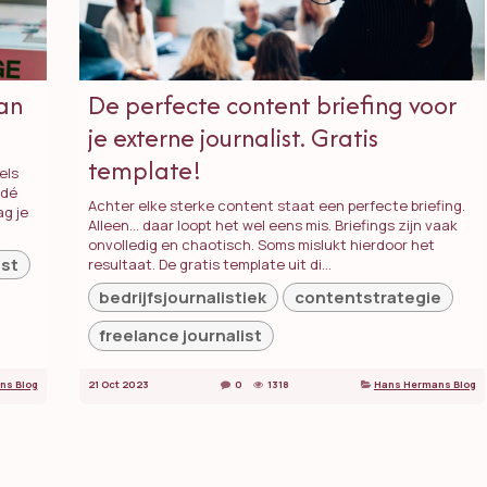
aan
De perfecte content briefing voor
je externe journalist. Gratis
template!
els
 dé
Achter elke sterke content staat een perfecte briefing.
g je
Alleen… daar loopt het wel eens mis. Briefings zijn vaak
onvolledig en chaotisch. Soms mislukt hierdoor het
ist
resultaat. De gratis template uit di...
bedrijfsjournalistiek
contentstrategie
freelance journalist
ns Blog
21 Oct 2023
0
1318
Hans Hermans Blog