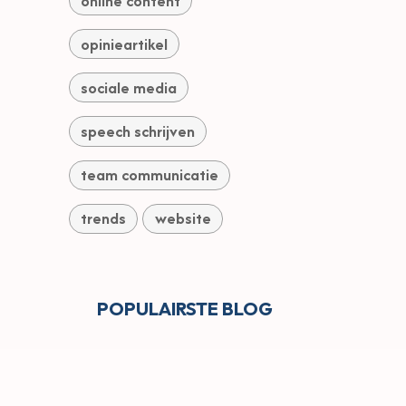
online content
opinieartikel
sociale media
speech schrijven
team communicatie
trends
website
POPULAIRS​TE BLOG