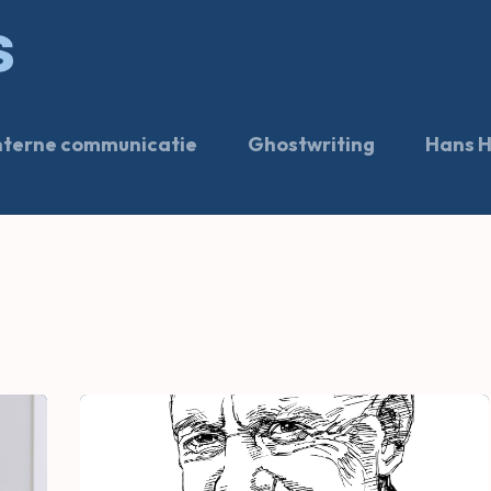
Expertise
Projects
About Hans
nterne communicatie
Ghostwriting
Hans H