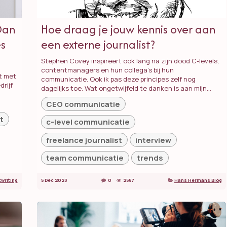
 Dan
Hoe draag je jouw kennis over aan
es
een externe journalist?
Stephen Covey inspireert ook lang na zijn dood C-levels,
contentmanagers en hun collega’s bij hun
pt met
communicatie. Ook ik pas deze principes zelf nog
drijf
dagelijks toe. Wat ongetwijfeld te danken is aan mijn...
CEO communicatie
t
c-level communicatie
freelance journalist
interview
team communicatie
trends
writing
5 Dec 2023
0
2567
Hans Hermans Blog