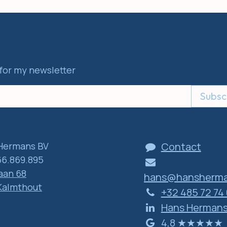
for my newsletter
Subsc
Hermans BV
Contact
6.869.895
aan 68
hans@hansherma
Kalmthout
+32 485 72 74
Hans Herman
​​​​​​​4​,​8 ​★​★​★​★​★