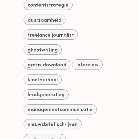
contentstrategie
duurzaamheid
freelance journalist
ghostwriting
gratis download
interview
klantverhaal
leadgenerating
managementcommunicatie
nieuwsbrief schrijven