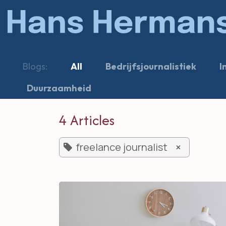
Skip to Content
Blogs:
All
Bedrijfsjournalistiek
I
Duurzaamheid
4 Articles
freelance journalist
×