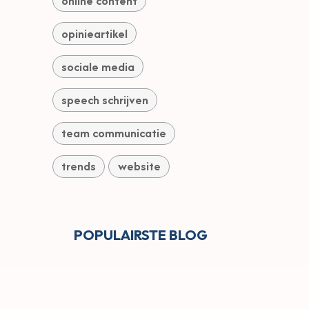
online content
opinieartikel
sociale media
speech schrijven
team communicatie
trends
website
POPULAIRS​TE BLOG