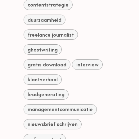
contentstrategie
duurzaamheid
freelance journalist
ghostwriting
gratis download
interview
klantverhaal
leadgenerating
managementcommunicatie
nieuwsbrief schrijven