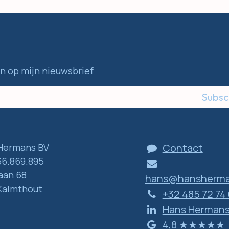
in op mijn nieuwsbrief
Subsc
Hermans BV
Contact
6.869.895
aan 68
hans@hansherma
Kalmthout
+32 485 72 74
Hans Herman
​​​​​​​4​,​8 ​★​★​★​★​★