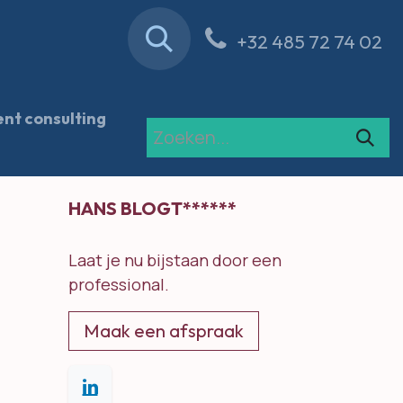
Contact
Blog
+32 485 72 74 02
nt consulting
HANS BLOGT******
Laat je nu bijstaan door een
professional.
Maak een afspraak