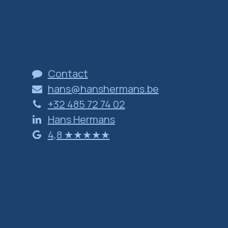
Contact
hans@hanshermans.be
+32 485 72 74 02
Hans Hermans
​​​​​​​4​,​8 ​★​★​★​★​★