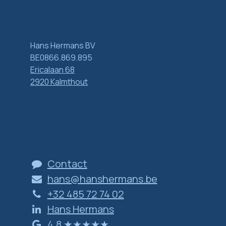
Hans Hermans BV
BE0866.869.895
Ericalaan 68
2920 Kalmthout
Contact
hans@hanshermans.be
+32 485 72 74 02
Hans Hermans
​​​​​​​4​,​8 ​★​★​★​★​★