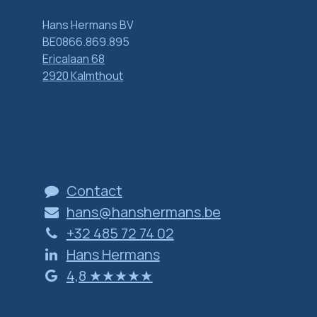
Hans Hermans BV
BE0866.869.895
Ericalaan 68
2920 Kalmthout
Contact
hans@hanshermans.be
+32 485 72 74 02
Hans Hermans
​​​​​​​4​,​8 ​★​★​★​★​★