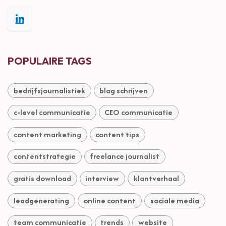
POPULAIRE TAGS
bedrijfsjournalistiek
blog schrijven
c-level communicatie
CEO communicatie
content marketing
content tips
contentstrategie
freelance journalist
gratis download
interview
klantverhaal
leadgenerating
online content
sociale media
team communicatie
trends
website