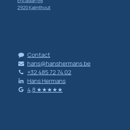
Ericalaan 68
2920 Kalmthout
Contact
hans@hanshermans.be
+32 485 72 74 02
Hans Hermans
​​​​​​​4​,​8 ​★​★​★​★​★